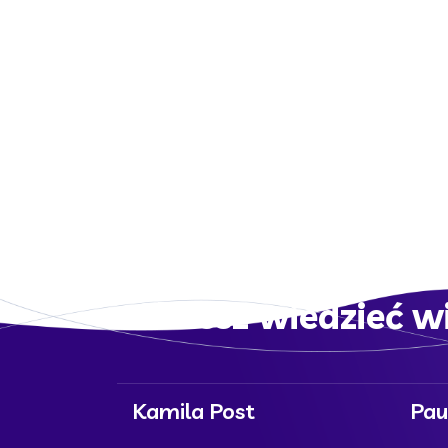
Platform Integration
IDEAS
SMM
Chcesz wiedzieć w
Kamila Post
Pau