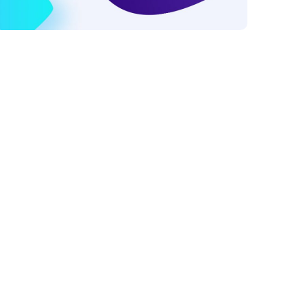
Research Now
IDEAS
SMM